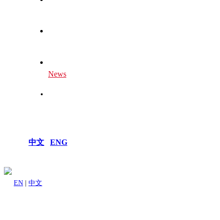
Global Centers
Our Future
News
Join Us
中文
|
ENG
EN
|
中文