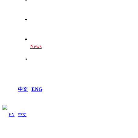
Global Centers
Our Future
News
Join Us
中文
|
ENG
EN
|
中文